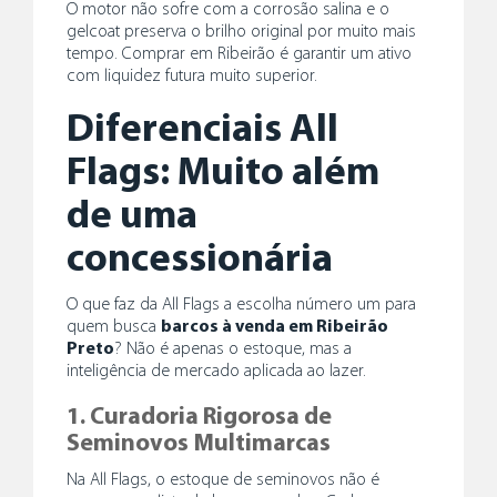
O
motor
não sofre com a corrosão salina e o
gelcoat preserva o brilho original por muito mais
tempo. Comprar em Ribeirão é garantir um ativo
Home
com liquidez futura muito superior.
Sobre Nós
Diferenciais All
Barcos
Flags: Muito além
Novos
Seminovos
de uma
Marcas
Ofertas
concessionária
Serviços
Assessoria Náutica – Suporte Completo para Sua Embarcação
O que faz da All Flags a escolha número um para
Manutenção
quem busca
barcos à venda em Ribeirão
Recompra de Barcos
Preto
? Não é apenas o estoque, mas a
inteligência de mercado aplicada ao lazer.
Oficina Móvel
Share
1. Curadoria Rigorosa de
Login
Seminovos Multimarcas
Clube
Na All Flags, o estoque de seminovos não é